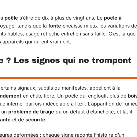
du poêle
s’étire de dix à plus de vingt ans. Le
poêle à
toyage, tandis que la
fonte
encaisse mieux les variations de
s fiables, usage réfléchi, entretien sans faille. C’est là que
es appareils qui durent vraiment.
e ? Les signes qui ne trompent
rtains signaux, subtils ou manifestes, appellent à la
endement
en chute libre. Un poêle qui engloutit plus de
boi
e interne, parfois indécelable à l’œil. L’apparition de fumé
t un
problème de tirage
ou un défaut d’étanchéité, et là, il
anté
et de
sécurité
.
rieures déformées : chaque signe raconte l’histoire d’un