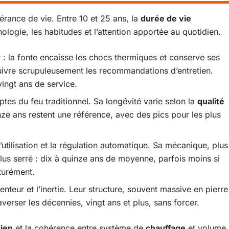
rance de vie. Entre 10 et 25 ans, la
durée de vie
ologie, les habitudes et l’attention apportée au quotidien.
er : la fonte encaisse les chocs thermiques et conserve ses
suivre scrupuleusement les recommandations d’entretien.
ingt ans de service.
ptes du feu traditionnel. Sa longévité varie selon la
qualité
ze ans restent une référence, avec des pics pour les plus
’utilisation et la régulation automatique. Sa mécanique, plus
lus serré : dix à quinze ans de moyenne, parfois moins si
aturément.
enteur et l’inertie. Leur structure, souvent massive en pierre
averser les décennies, vingt ans et plus, sans forcer.
tien
et la cohérence entre système de
chauffage
et volume