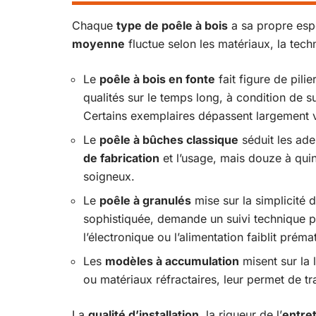
Chaque
type de poêle à bois
a sa propre espé
moyenne
fluctue selon les matériaux, la techn
Le
poêle à bois en fonte
fait figure de pili
qualités sur le temps long, à condition de 
Certains exemplaires dépassent largement v
Le
poêle à bûches classique
séduit les ade
de fabrication
et l’usage, mais douze à quin
soigneux.
Le
poêle à granulés
mise sur la simplicité d
sophistiquée, demande un suivi technique p
l’électronique ou l’alimentation faiblit prém
Les
modèles à accumulation
misent sur la l
ou matériaux réfractaires, leur permet de tr
La
qualité d’installation
, la rigueur de l’
entre