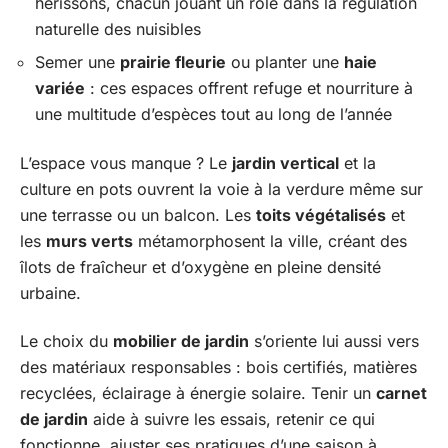
hérissons, chacun jouant un rôle dans la régulation
naturelle des nuisibles
Semer une
prairie fleurie
ou planter une
haie
variée
: ces espaces offrent refuge et nourriture à
une multitude d’espèces tout au long de l’année
L’espace vous manque ? Le
jardin vertical
et la
culture en pots ouvrent la voie à la verdure même sur
une terrasse ou un balcon. Les
toits végétalisés
et
les
murs verts
métamorphosent la ville, créant des
îlots de fraîcheur et d’oxygène en pleine densité
urbaine.
Le choix du
mobilier de jardin
s’oriente lui aussi vers
des matériaux responsables : bois certifiés, matières
recyclées, éclairage à énergie solaire. Tenir un
carnet
de jardin
aide à suivre les essais, retenir ce qui
fonctionne, ajuster ses pratiques d’une saison à